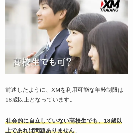
前述したように、XMを利用可能な年齢制限は
18歳以上となっています。
社会的に自立していない高校生でも、18歳以
上であれば問題ありません
。