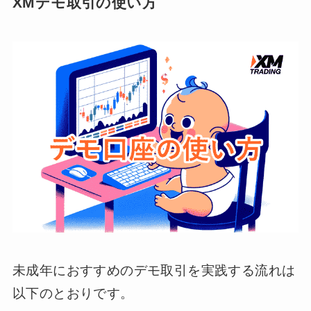
XMデモ取引の使い方
未成年におすすめのデモ取引を実践する流れは
以下のとおりです。