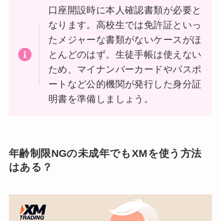
口座開設時に本人確認書類が必要と
なります。高校生では免許証といっ
たメジャーな書類がないケースがほ
とんどのはず。生徒手帳は使えない
ため、マイナンバーカードやパスポ
ートなど公的機関が発行した身分証
明書を準備しましょう。
年齢制限NGの未成年でもXMを使う方法
はある？