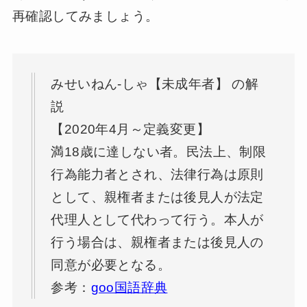
再確認してみましょう。
みせいねん‐しゃ【未成年者】 の解
説
【2020年4月～定義変更】
満18歳に達しない者。民法上、制限
行為能力者とされ、法律行為は原則
として、親権者または後見人が法定
代理人として代わって行う。本人が
行う場合は、親権者または後見人の
同意が必要となる。
参考：
goo国語辞典