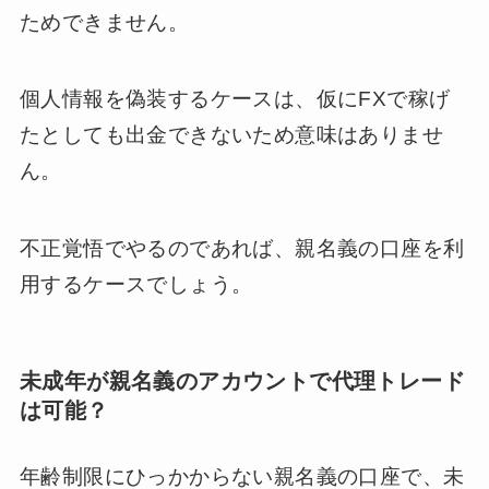
ためできません。
個人情報を偽装するケースは、仮にFXで稼げ
たとしても出金できないため意味はありませ
ん。
不正覚悟でやるのであれば、親名義の口座を利
用するケースでしょう。
未成年が親名義のアカウントで代理トレード
は可能？
年齢制限にひっかからない親名義の口座で、未