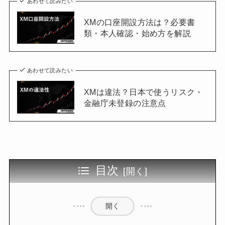
あわせて読みたい
XMの口座開設方法は？必要書
類・本人確認・始め方を解説
あわせて読みたい
XMは違法？日本で使うリスク・
金融庁未登録の注意点
目次
開く