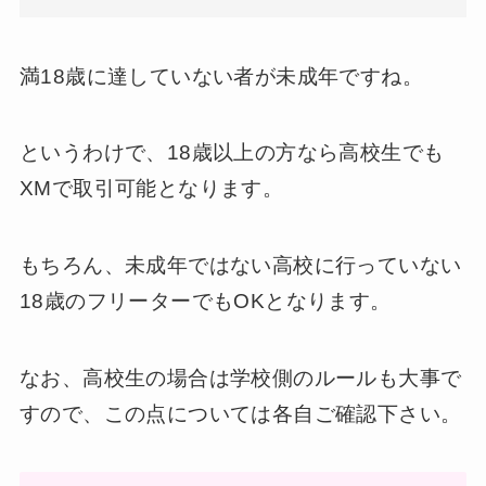
満18歳に達していない者が未成年ですね。
というわけで、18歳以上の方なら高校生でも
XMで取引可能となります。
もちろん、未成年ではない高校に行っていない
18歳のフリーターでもOKとなります。
なお、高校生の場合は学校側のルールも大事で
すので、この点については各自ご確認下さい。