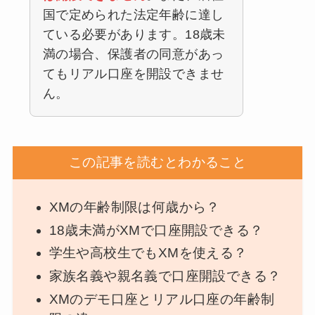
国で定められた法定年齢に達し
ている必要があります。18歳未
満の場合、保護者の同意があっ
てもリアル口座を開設できませ
ん。
この記事を読むとわかること
XMの年齢制限は何歳から？
18歳未満がXMで口座開設できる？
学生や高校生でもXMを使える？
家族名義や親名義で口座開設できる？
XMのデモ口座とリアル口座の年齢制