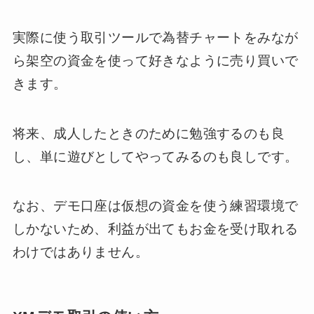
実際に使う取引ツールで為替チャートをみなが
ら架空の資金を使って好きなように売り買いで
きます。
将来、成人したときのために勉強するのも良
し、単に遊びとしてやってみるのも良しです。
なお、デモ口座は仮想の資金を使う練習環境で
しかないため、利益が出てもお金を受け取れる
わけではありません。