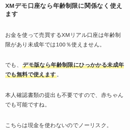
XMデモ口座なら年齢制限に関係なく使え
ます
お金を使って売買するXMリアル口座は年齢制
限があり未成年では100％使えません。
でも、
デモ版なら年齢制限にひっかかる未成年
でも無料で使えます
。
本人確認書類の提出も不要ですので、赤ちゃん
でも可能ですね。
こちらは現金を使わないのでノーリスク。