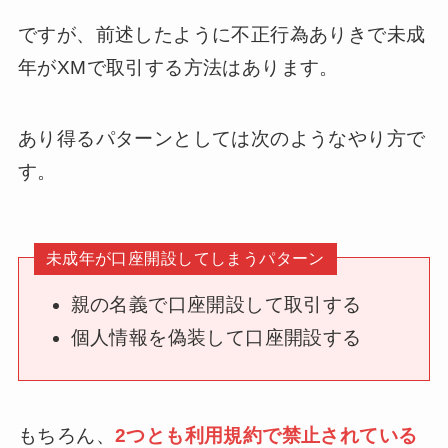
ですが、前述したように不正行為ありきで未成
年がXMで取引する方法はあります。
あり得るパターンとしては次のようなやり方で
す。
未成年が口座開設してしまうパターン
親の名義で口座開設して取引する
個人情報を偽装して口座開設する
もちろん、
2つとも利用規約で禁止されている