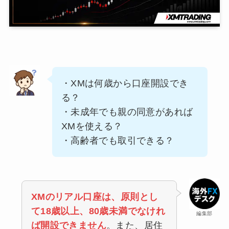
・XMは何歳から口座開設でき
る？
・未成年でも親の同意があれば
XMを使える？
・高齢者でも取引できる？
XMのリアル口座は、原則とし
て18歳以上、80歳未満でなけれ
編集部
ば開設できません
。また、居住