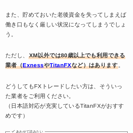
また、貯めておいた老後資金を失ってしまえば
働き口もなく厳しい状況になってしまうでしょ
う。
ただし、
XM以外では80歳以上でも利用できる
業者（
Exness
や
TitanFX
など）はあります
。
どうしてもFXトレードしたい方は、そういっ
た業者をご利用ください。
（日本語対応が充実しているTitanFXがおすす
めです）
あわせて読みたい