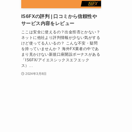
IS6FXの評判 | 口コミから信頼性や
サービス内容をレビュー
ここは安全に使えるの？出金拒否とかない？
ネットに他社より評判情報が少ない気がする
けど使ってる人いるの？ こんな不安・疑問
を持っていませんか？ 海外FX業者の中であ
まり見かけない新規口座開設ボーナスがある
「IS6FX/アイエスシックスエフエック
ス）...
2024年3月8日