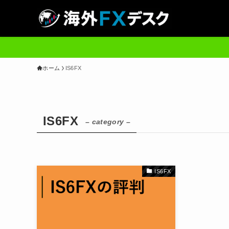
ホーム
IS6FX
IS6FX
– category –
IS6FX