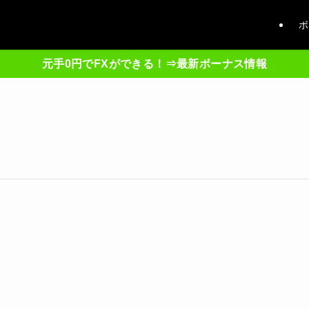
ボ
元手0円でFXができる！⇒最新ボーナス情報